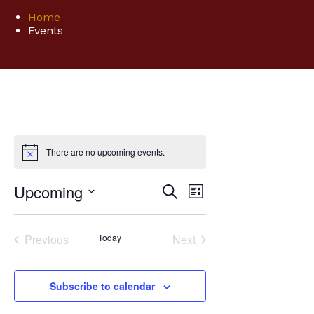
Home
Events
There are no upcoming events.
Upcoming
Events
Event
Search
List
Search
Select
Views
date.
and
Previous
Today
Next
Views
Navigatio
Events
Events
Navigation
Subscribe to calendar